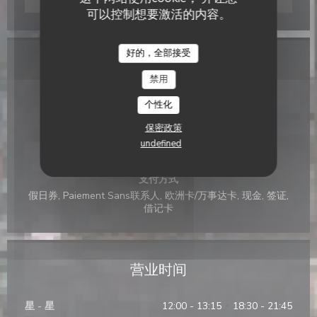
Waze Map 已禁用。
允许
可以控制想要激活的内容。
Le Grizzli
好的，全部接受
一般信息
禁用
菜肴
个性化
萨瓦德厨房, 自制, 传统美食
保密政策
经营类型
undefined
传统餐厅
支付方式
假日券, Paiement Sans联系人, 欧洲卡/万事达卡, 现金, 签证,
借记卡
营业时间
星
-
星
12:00 - 13:15
18:30 - 21:45
•