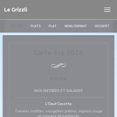
Personalización de sus opciones de cookies
Le Grizzli
ENTRÉE
PLATS
PLAT
MENU ENFANT
DESSERT
Carte été 2026
entrée
NOS ENTRÉES ET SALADES
L'Oeuf Cocotte
Tomates confites, courgettes grillées, oignons rouge
et copeaux de parmesan