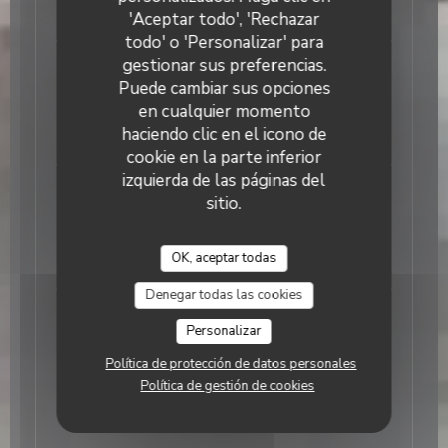
24,00 EUR
'Aceptar todo', 'Rechazar
todo' o 'Personalizar' para
gestionar sus preferencias.
La Tartiflette au Cèpes
Puede cambiar sus opciones
Recette traditionnelle agrémenté de cèpes et
en cualquier momento
d'huile de truffe Servit avec une Salade Verte
haciendo clic en el icono de
26,00 EUR
cookie en la parte inferior
izquierda de las páginas del
Le Reblochon Pané au Miel
sitio.
Accompagné de charcuterie, pommes de terre et
salade verte
OK, aceptar todas
27,00 EUR
Denegar todas las cookies
La Raclette au Lait cru
Personalizar
Prix par personne/ Deux personnes minimum
Accompagnée de pommes de terre, de salade et de
Política de protección de datos personales
Charcuterie (Jambon Blanc, Jambon cru, Rosette,
Política de gestión de cookies
Coppa et Viande Séchée des Alpes.)
32,00 EUR