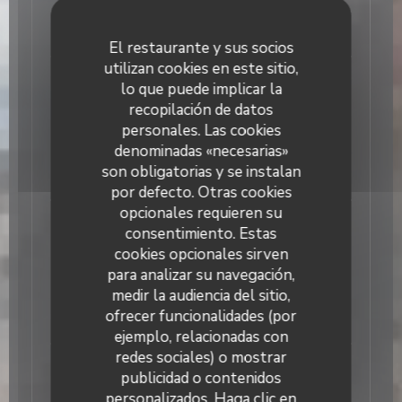
NOS SPÉCIALITÉS SAVOYARDES OU À PARTAGER
El restaurante y sus socios
utilizan cookies en este sitio,
La Fondue Savoyarde
lo que puede implicar la
250 grs par personnes / prix par personne Fondue à
recopilación de datos
base de Beaufort, Comté, Meule de Tarentaise et
personales. Las cookies
Emmental râpés par nos soin. Servi avec Croûtons
denominadas «necesarias»
et Salade
son obligatorias y se instalan
24,00 EUR
por defecto. Otras cookies
opcionales requieren su
La Fondue Savoyarde aux Cèpes
consentimiento. Estas
250 grs par personnes / prix par personne Fondue à
cookies opcionales sirven
base de Beaufort, Comté, Meule de Tarentaise et
para analizar su navegación,
Emmental râpés par nos soin. Servi avec Croûtons
medir la audiencia del sitio,
et Salade
ofrecer funcionalidades (por
27,00 EUR
ejemplo, relacionadas con
redes sociales) o mostrar
La Tartiflette
publicidad o contenidos
Servit avec une Salade Verte
Le Grizzli
personalizados. Haga clic en